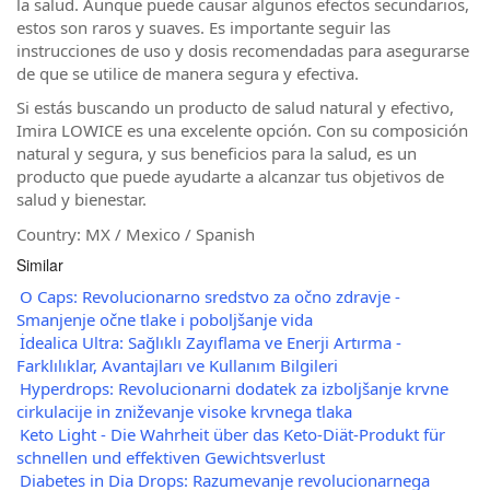
la salud. Aunque puede causar algunos efectos secundarios,
estos son raros y suaves. Es importante seguir las
instrucciones de uso y dosis recomendadas para asegurarse
de que se utilice de manera segura y efectiva.
Si estás buscando un producto de salud natural y efectivo,
Imira LOWICE es una excelente opción. Con su composición
natural y segura, y sus beneficios para la salud, es un
producto que puede ayudarte a alcanzar tus objetivos de
salud y bienestar.
Country: MX / Mexico / Spanish
Similar
O Caps: Revolucionarno sredstvo za očno zdravje -
Smanjenje očne tlake i poboljšanje vida
İdealica Ultra: Sağlıklı Zayıflama ve Enerji Artırma -
Farklılıklar, Avantajları ve Kullanım Bilgileri
Hyperdrops: Revolucionarni dodatek za izboljšanje krvne
cirkulacije in zniževanje visoke krvnega tlaka
Keto Light - Die Wahrheit über das Keto-Diät-Produkt für
schnellen und effektiven Gewichtsverlust
Diabetes in Dia Drops: Razumevanje revolucionarnega