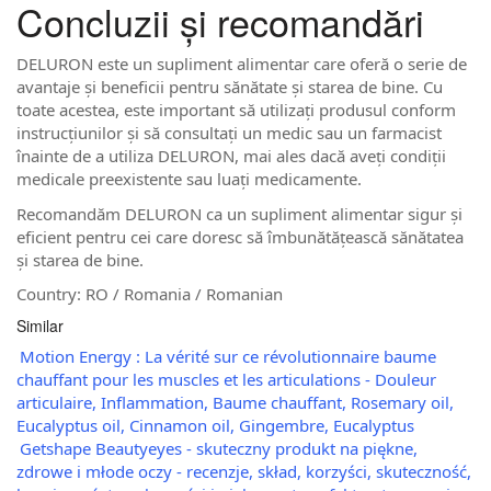
Concluzii și recomandări
DELURON este un supliment alimentar care oferă o serie de
avantaje și beneficii pentru sănătate și starea de bine. Cu
toate acestea, este important să utilizați produsul conform
instrucțiunilor și să consultați un medic sau un farmacist
înainte de a utiliza DELURON, mai ales dacă aveți condiții
medicale preexistente sau luați medicamente.
Recomandăm DELURON ca un supliment alimentar sigur și
eficient pentru cei care doresc să îmbunătățească sănătatea
și starea de bine.
Country: RO / Romania / Romanian
Similar
Motion Energy : La vérité sur ce révolutionnaire baume
chauffant pour les muscles et les articulations - Douleur
articulaire, Inflammation, Baume chauffant, Rosemary oil,
Eucalyptus oil, Cinnamon oil, Gingembre, Eucalyptus
Getshape Beautyeyes - skuteczny produkt na piękne,
zdrowe i młode oczy - recenzje, skład, korzyści, skuteczność,