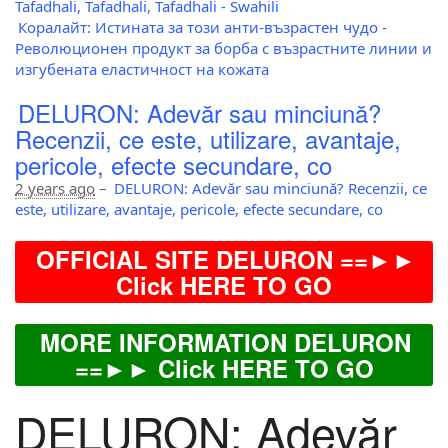
Tafadhali, Tafadhali, Tafadhali - Swahili
Коралайт: Истината за този анти-възрастен чудо -
Революционен продукт за борба с възрастните линии и
изгубената еластичност на кожата
DELURON: Adevăr sau minciună?
Recenzii, ce este, utilizare, avantaje,
pericole, efecte secundare, co
2 years ago
–
DELURON: Adevăr sau minciună? Recenzii, ce
este, utilizare, avantaje, pericole, efecte secundare, co
OFFICIAL SITE DELURON ==►►
Click HERE TO GO
MORE INFORMATION DELURON
==►► Click HERE TO GO
DELURON: Adevăr