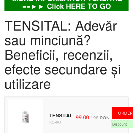
==►► Click HERE TO GO
TENSITAL: Adevăr
sau minciună?
Beneficii, recenzii,
efecte secundare și
utilizare
ORDER
TENSITAL
99.00
198
RON
RO-RO
Discount