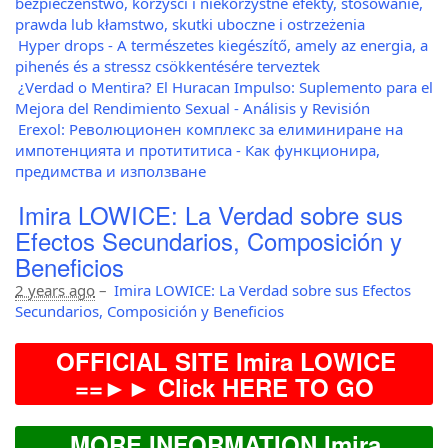
bezpieczeństwo, korzyści i niekorzystne efekty, stosowanie,
prawda lub kłamstwo, skutki uboczne i ostrzeżenia
Hyper drops - A természetes kiegészítő, amely az energia, a
pihenés és a stressz csökkentésére terveztek
¿Verdad o Mentira? El Huracan Impulso: Suplemento para el
Mejora del Rendimiento Sexual - Análisis y Revisión
Еrexol: Революционен комплекс за елиминиране на
импотенцията и протититиса - Как функционира,
предимства и използване
Imira LOWICE: La Verdad sobre sus
Efectos Secundarios, Composición y
Beneficios
2 years ago
–
Imira LOWICE: La Verdad sobre sus Efectos
Secundarios, Composición y Beneficios
OFFICIAL SITE Imira LOWICE
==►► Click HERE TO GO
MORE INFORMATION Imira