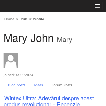
Togg
navig
Home
Public Profile
Mary John
Mary
Joined: 4/23/2024
Blog posts
Ideas
Forum Posts
Wintex Ultra: Adevărul despre acest
produs revoluționar - Recenzie,