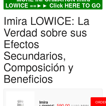
LOWICE ==►► Click HERE TO GO
Imira LOWICE: La
Verdad sobre sus
Efectos
Secundarios,
Composición y
Beneficios
Imira
ORDE
590.00
1180
MXN