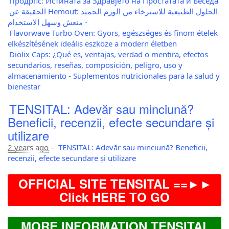
Продрпс: Истината за Здравјето на Простатата и Беседа
الحقيقة عن Hemout: الحلول الطبيعية للاسترخاء من الورم الحميد
- منعش وسهل الاستخدام
Flavorwave Turbo Oven: Gyors, egészséges és finom ételek
elkészítésének ideális eszköze a modern életben
Diolix Caps: ¿Qué es, ventajas, verdad o mentira, efectos
secundarios, reseñas, composición, peligro, uso y
almacenamiento - Suplementos nutricionales para la salud y
bienestar
TENSITAL: Adevăr sau minciună?
Beneficii, recenzii, efecte secundare și
utilizare
2 years ago
–
TENSITAL: Adevăr sau minciună? Beneficii,
recenzii, efecte secundare și utilizare
OFFICIAL SITE TENSITAL ==►►
Click HERE TO GO
MORE INFORMATION TENSITAL