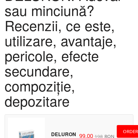
sau minciună?
Recenzii, ce este,
utilizare, avantaje,
pericole, efecte
secundare,
compoziție,
depozitare
ORDER
DELURON
99.00
198
RON