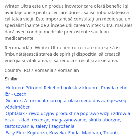
Wintex Ultra este un produs inovator care oferă beneficii și
avantaje unice pentru cei care doresc să își îmbunătățească
calitatea vieții. Este important să consultați un medic sau un
specialist înainte de a începe utilizarea Wintex Ultra, mai ales
dacă aveți condiții medicale preexistente sau luați
medicamente.
Recomandăm Wintex Ultra pentru cei care doresc să își
îmbunătățească starea de spirit și dispoziția, să crească
energia și vitalitatea, și să reducă stresul și anxietatea.
Country: RO / Romania / Romanian
Similar
Hotrifen: Přírodní Relief od bolesti v kloubu - Pravda nebo
lž? - Czech
Gelarex: A forradalmian új tárolási megoldás az egészség
védelmében
Ophtalax - rewolucyjny produkt na poprawę wizji i zdrowia
oczu - skład, recenzje, magazynowanie, skutki uboczne,
zastosowanie, zalety i zagrożenia
Easy Flex: Kujifunza, Kuweka, Faida, Madhara, Tofauti,