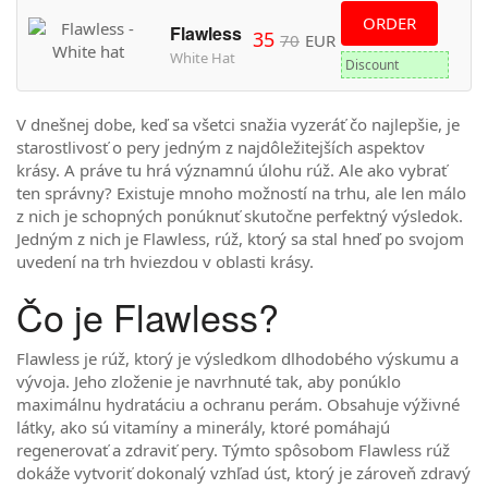
ORDER
Flawless
35
70
EUR
White Hat
Discount
V dnešnej dobe, keď sa všetci snažia vyzeráť čo najlepšie, je
starostlivosť o pery jedným z najdôležitejších aspektov
krásy. A práve tu hrá významnú úlohu rúž. Ale ako vybrať
ten správny? Existuje mnoho možností na trhu, ale len málo
z nich je schopných ponúknuť skutočne perfektný výsledok.
Jedným z nich je Flawless, rúž, ktorý sa stal hneď po svojom
uvedení na trh hviezdou v oblasti krásy.
Čo je Flawless?
Flawless je rúž, ktorý je výsledkom dlhodobého výskumu a
vývoja. Jeho zloženie je navrhnuté tak, aby ponúklo
maximálnu hydratáciu a ochranu perám. Obsahuje výživné
látky, ako sú vitamíny a minerály, ktoré pomáhajú
regenerovať a zdraviť pery. Týmto spôsobom Flawless rúž
dokáže vytvoriť dokonalý vzhľad úst, ktorý je zároveň zdravý