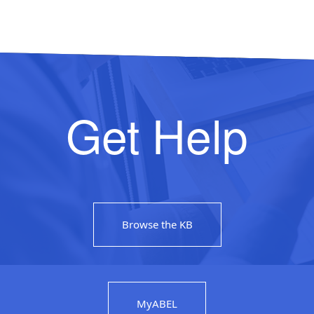
Get Help
Browse the KB
MyABEL