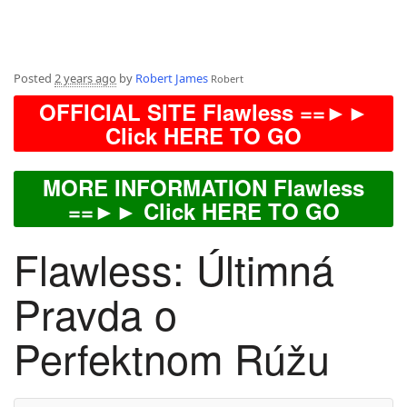
Posted
2 years ago
by
Robert James
Robert
OFFICIAL SITE Flawless ==►►
Click HERE TO GO
MORE INFORMATION Flawless
==►► Click HERE TO GO
Flawless: Últimná
Pravda o
Perfektnom Rúžu