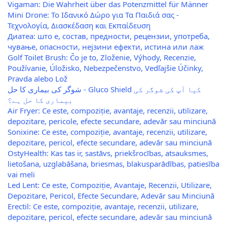
Vigaman: Die Wahrheit über das Potenzmittel für Männer
Mini Drone: Το Ιδανικό Δώρο για Τα Παιδιά σας -
Τεχνολογία, Διασκέδαση και Εκπαίδευση
Диатеа: што е, состав, предности, рецензии, употреба,
чување, опасности, нејзини ефекти, истина или лаж
Golf Toilet Brush: Čo je to, Zloženie, Výhody, Recenzie,
Používanie, Úložisko, Nebezpečenstvo, Vedľajšie Účinky,
Pravda alebo Lož
شوگر کی بیماری کا حل - Gluco Shield کیا آپ کی شوگر کی
بیماری کا حل ہے؟
Air Fryer: Ce este, compoziție, avantaje, recenzii, utilizare,
depozitare, pericole, efecte secundare, adevăr sau minciună
Sonixine: Ce este, compoziție, avantaje, recenzii, utilizare,
depozitare, pericol, efecte secundare, adevăr sau minciună
OstyHealth: Kas tas ir, sastāvs, priekšrocības, atsauksmes,
lietošana, uzglabāšana, briesmas, blakusparādības, patiesība
vai meli
Led Lent: Ce este, Compoziție, Avantaje, Recenzii, Utilizare,
Depozitare, Pericol, Efecte Secundare, Adevăr sau Minciună
Erectil: Ce este, compoziție, avantaje, recenzii, utilizare,
depozitare, pericol, efecte secundare, adevăr sau minciună