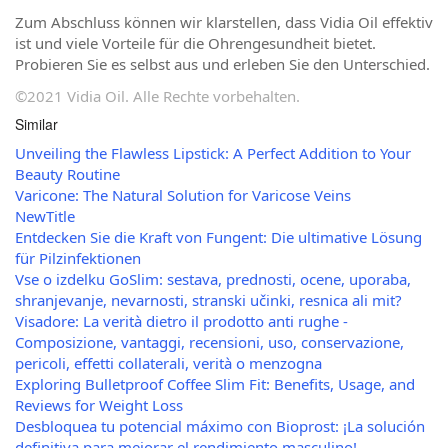
Zum Abschluss können wir klarstellen, dass Vidia Oil effektiv
ist und viele Vorteile für die Ohrengesundheit bietet.
Probieren Sie es selbst aus und erleben Sie den Unterschied.
©2021 Vidia Oil. Alle Rechte vorbehalten.
Similar
Unveiling the Flawless Lipstick: A Perfect Addition to Your
Beauty Routine
Varicone: The Natural Solution for Varicose Veins
NewTitle
Entdecken Sie die Kraft von Fungent: Die ultimative Lösung
für Pilzinfektionen
Vse o izdelku GoSlim: sestava, prednosti, ocene, uporaba,
shranjevanje, nevarnosti, stranski učinki, resnica ali mit?
Visadore: La verità dietro il prodotto anti rughe -
Composizione, vantaggi, recensioni, uso, conservazione,
pericoli, effetti collaterali, verità o menzogna
Exploring Bulletproof Coffee Slim Fit: Benefits, Usage, and
Reviews for Weight Loss
Desbloquea tu potencial máximo con Bioprost: ¡La solución
definitiva para mejorar el rendimiento masculino!