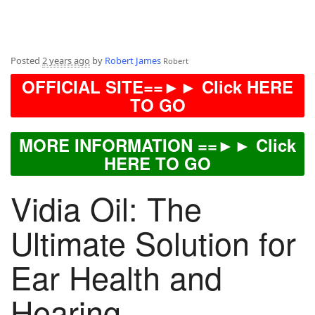
Posted
2 years ago
by
Robert James
Robert
OFFICIAL SITE==►► Click HERE
TO GO
MORE INFORMATION ==►► Click
HERE TO GO
Vidia Oil: The
Ultimate Solution for
Ear Health and
Hearing