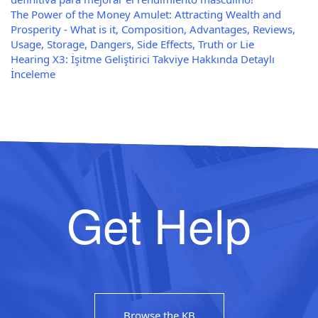
The Power of the Money Amulet: Attracting Wealth and
Prosperity - What is it, Composition, Advantages, Reviews,
Usage, Storage, Dangers, Side Effects, Truth or Lie
Hearing X3: İşitme Geliştirici Takviye Hakkında Detaylı
İnceleme
Get Help
Browse the KB