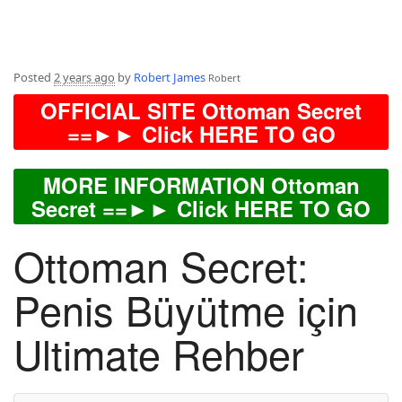
Posted
2 years ago
by
Robert James
Robert
OFFICIAL SITE Ottoman Secret
==►► Click HERE TO GO
MORE INFORMATION Ottoman
Secret ==►► Click HERE TO GO
Ottoman Secret:
Penis Büyütme için
Ultimate Rehber