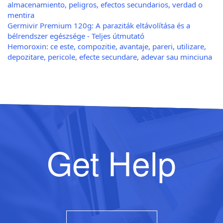
almacenamiento, peligros, efectos secundarios, verdad o
mentira
Germivir Premium 120g: A paraziták eltávolítása és a
bélrendszer egészsége - Teljes útmutató
Hemoroxin: ce este, compozitie, avantaje, pareri, utilizare,
depozitare, pericole, efecte secundare, adevar sau minciuna
Get Help