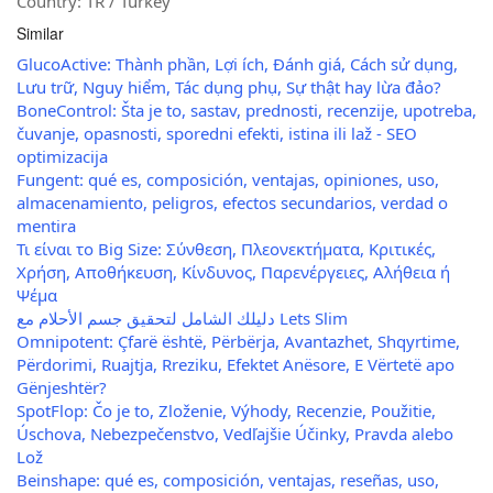
Country: TR / Turkey
Similar
GlucoActive: Thành phần, Lợi ích, Đánh giá, Cách sử dụng,
Lưu trữ, Nguy hiểm, Tác dụng phụ, Sự thật hay lừa đảo?
BoneControl: Šta je to, sastav, prednosti, recenzije, upotreba,
čuvanje, opasnosti, sporedni efekti, istina ili laž - SEO
optimizacija
Fungent: qué es, composición, ventajas, opiniones, uso,
almacenamiento, peligros, efectos secundarios, verdad o
mentira
Τι είναι το Big Size: Σύνθεση, Πλεονεκτήματα, Κριτικές,
Χρήση, Αποθήκευση, Κίνδυνος, Παρενέργειες, Αλήθεια ή
Ψέμα
دليلك الشامل لتحقيق جسم الأحلام مع Lets Slim
Omnipotent: Çfarë është, Përbërja, Avantazhet, Shqyrtime,
Përdorimi, Ruajtja, Rreziku, Efektet Anësore, E Vërtetë apo
Gënjeshtër?
SpotFlop: Čo je to, Zloženie, Výhody, Recenzie, Použitie,
Úschova, Nebezpečenstvo, Vedľajšie Účinky, Pravda alebo
Lož
Beinshape: qué es, composición, ventajas, reseñas, uso,